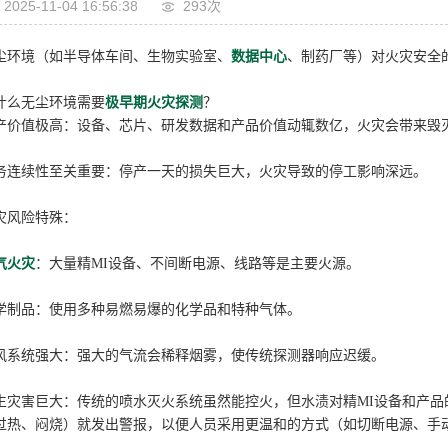
2025-11-04 16:56:38
293次
尘环境（如半导体车间、生物实验室、
数据中心
、制药厂等）对火灾安全
什么无尘环境需要
极早期火灾探测
？
产价值极高：设备、芯片、研发数据和产品价值动辄数亿，火灾会带来毁
务连续性至关重要：停产一天的损失巨大，火灾导致的停工影响深远。
灾风险特殊：
气火灾
：大量精MI设备、不间断电源、线路等是主要火源。
学制品：使用多种易燃易爆的化学品和特种气体。
风系统强大：强大的气流会稀释烟雾，使传统探测器响应迟缓。
生灾害巨大：传统的喷水灭火系统虽然能控火，但水渍对精MI设备和产
过热、闷烧）就发出警报，以便人员采用更温和的方式（如切断电源、手