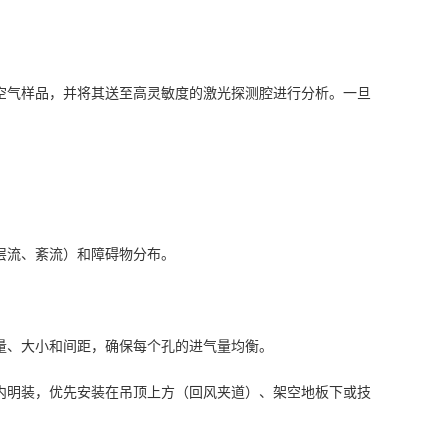
空气样品，并将其送至高灵敏度的激光探测腔进行分析。一旦
。
层流、紊流）和障碍物分布。
量、大小和间距，确保每个孔的进气量均衡。
内明装，优先安装在吊顶上方（回风夹道）、架空地板下或技