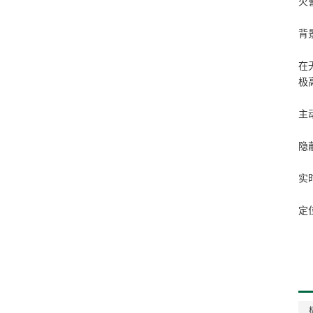
火
背
在
极
主
隐
实
定