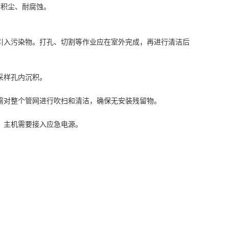
不积尘、耐腐蚀。
引入污染物。打孔、切割等作业应在室外完成，再进行清洁后
采样孔内沉积。
需对整个管网进行吹扫和清洁，确保无安装残留物。
。主机需要接入应急电源。