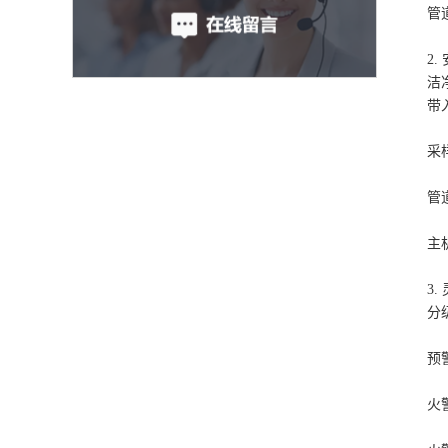
管
2
洁
带
采
管
主
3
分
预
火