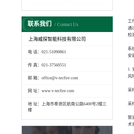
C
工
联系我们
Contact Us
通
检
上海威探智能科技有限公司
系
电 话：021-51090861
安
传 真：021-37560551
1
风
邮 箱：office@v-tecfire.com
采
网 址：www.v-tecfire.com
采
地 址：上海市奉贤区航南公路6400号2幢三
楼
管
术