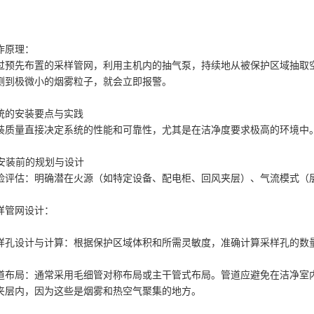
作原理：
过预先布置的采样管网，利用主机内的抽气泵，持续地从被保护区域抽取
测到极微小的烟雾粒子，就会立即报警。
统的安装要点与实践
装质量直接决定系统的性能和可靠性，尤其是在洁净度要求极高的环境中
. 安装前的规划与设计
险评估：明确潜在火源（如特定设备、配电柜、回风夹层）、气流模式（
样管网设计：
样孔设计与计算：根据保护区域体积和所需灵敏度，准确计算采样孔的数
道布局：通常采用毛细管对称布局或主干管式布局。管道应避免在洁净室
夹层内，因为这些是烟雾和热空气聚集的地方。