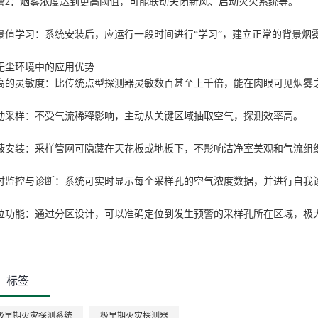
警2：烟雾浓度达到更高阈值，可能联动关闭新风、启动灭火系统等。
景值学习：系统安装后，应运行一段时间进行“学习”，建立正常的背景烟
无尘环境中的应用优势
高的灵敏度：比传统点型探测器灵敏数百甚至上千倍，能在肉眼可见烟雾
动采样：不受气流稀释影响，主动从关键区域抽取空气，探测效率高。
蔽安装：采样管网可隐藏在天花板或地板下，不影响洁净室美观和气流组
时监控与诊断：系统可实时显示每个采样孔的空气浓度数据，并进行自我
位功能：通过分区设计，可以准确定位到发生预警的采样孔所在区域，极
标签
极早期火灾探测系统
极早期火灾探测器