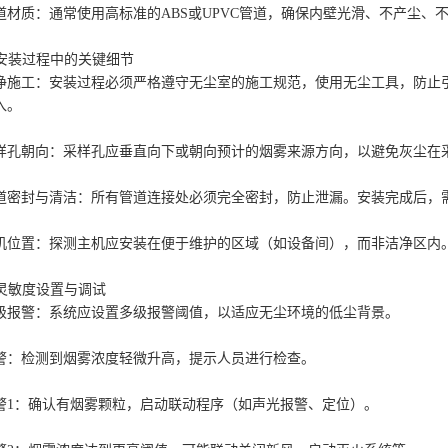
道材质：通常使用高标准的ABS或UPVC管道，确保内壁光滑、不产尘、
. 安装过程中的关键细节
净施工：安装过程必须严格遵守无尘室的施工规范，使用无尘工具，防止
入。
样孔朝向：采样孔应垂直向下或朝向预计的烟雾来源方向，以避免灰尘在
道密封与清洁：所有管道连接处必须完全密封，防止泄漏。安装完成后，
机位置：探测主机应安装在便于维护的区域（如设备间），而非洁净区内
. 灵敏度设置与调试
级报警：系统应设置多级报警阈值，以适应无尘环境的低尘背景。
警：检测到烟雾浓度轻微升高，提示人员进行检查。
警1：确认有烟雾颗粒，启动联动程序（如声光报警、定位）。