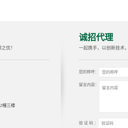
诚招代理
顾之忧！
一起携手，以创新技术
您的称呼：
留言内容：
2幢三楼
验 证 码 ：