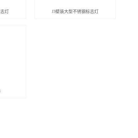
标志灯
J3壁装大型不锈钢标志灯
器