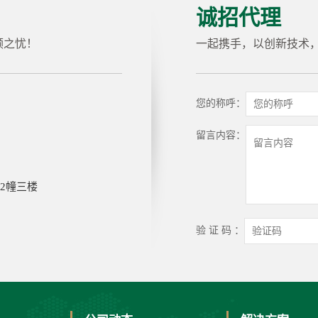
诚招代理
顾之忧！
一起携手，以创新技术
您的称呼：
留言内容：
2幢三楼
验 证 码 ：